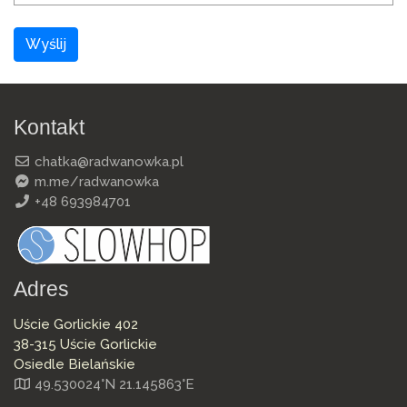
Wyślij
Kontakt
chatka@radwanowka.pl
m.me/radwanowka
+48 693984701
Adres
Uście Gorlickie 402
38-315 Uście Gorlickie
Osiedle Bielańskie
49.530024°N 21.145863°E