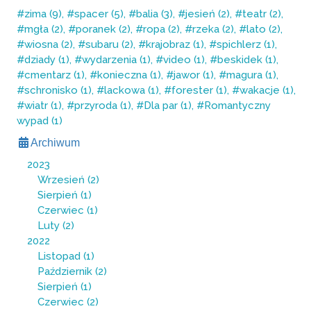
zima (9)
spacer (5)
balia (3)
jesień (2)
teatr (2)
mgła (2)
poranek (2)
ropa (2)
rzeka (2)
lato (2)
wiosna (2)
subaru (2)
krajobraz (1)
spichlerz (1)
dziady (1)
wydarzenia (1)
video (1)
beskidek (1)
cmentarz (1)
konieczna (1)
jawor (1)
magura (1)
schronisko (1)
lackowa (1)
forester (1)
wakacje (1)
wiatr (1)
przyroda (1)
Dla par (1)
Romantyczny
wypad (1)
Archiwum
2023
Wrzesień
(2)
Sierpień
(1)
Czerwiec
(1)
Luty
(2)
2022
Listopad
(1)
Październik
(2)
Sierpień
(1)
Czerwiec
(2)