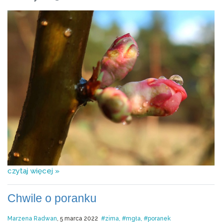
czytaj więcej »
Chwile o poranku
Marzena Radwan
, 5 marca 2022
zima
mgła
poranek