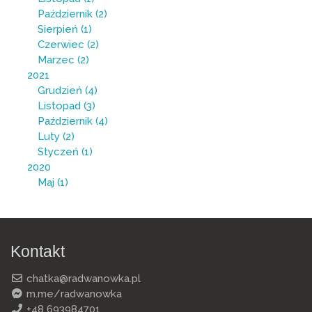
Październik
(2)
Sierpień
(1)
Czerwiec
(2)
Marzec
(2)
2021
Grudzień
(4)
Listopad
(3)
Październik
(4)
Luty
(2)
Styczeń
(1)
2020
Maj
(1)
Kontakt
chatka@radwanowka.pl
m.me/radwanowka
+48 693984701