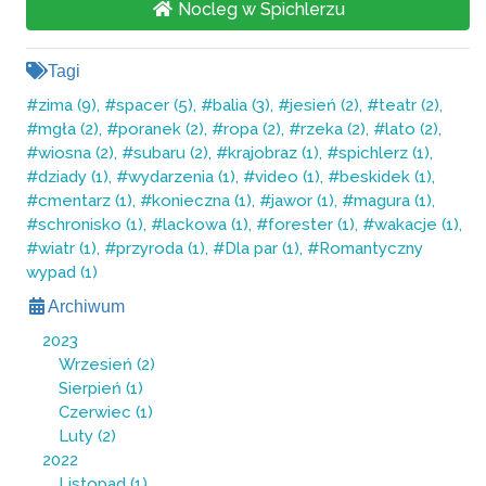
Nocleg w Spichlerzu
Tagi
zima (9)
spacer (5)
balia (3)
jesień (2)
teatr (2)
mgła (2)
poranek (2)
ropa (2)
rzeka (2)
lato (2)
wiosna (2)
subaru (2)
krajobraz (1)
spichlerz (1)
dziady (1)
wydarzenia (1)
video (1)
beskidek (1)
cmentarz (1)
konieczna (1)
jawor (1)
magura (1)
schronisko (1)
lackowa (1)
forester (1)
wakacje (1)
wiatr (1)
przyroda (1)
Dla par (1)
Romantyczny
wypad (1)
Archiwum
2023
Wrzesień
(2)
Sierpień
(1)
Czerwiec
(1)
Luty
(2)
2022
Listopad
(1)