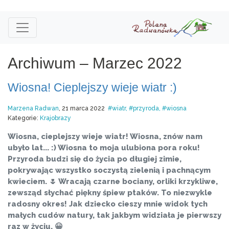
Archiwum – Marzec 2022
Wiosna! Cieplejszy wieje wiatr :)
Marzena Radwan
, 21 marca 2022
wiatr
przyroda
wiosna
Kategorie:
Krajobrazy
Wiosna, cieplejszy wieje wiatr! Wiosna, znów nam
ubyło lat... :) Wiosna to moja ulubiona pora roku!
Przyroda budzi się do życia po długiej zimie,
pokrywając wszystko soczystą zielenią i pachnącym
kwieciem. 🌷 Wracają czarne bociany, orliki krzykliwe,
zewsząd słychać piękny śpiew ptaków. To niezwykle
radosny okres! Jak dziecko cieszy mnie widok tych
małych cudów natury, tak jakbym widziała je pierwszy
raz w życiu. 😀