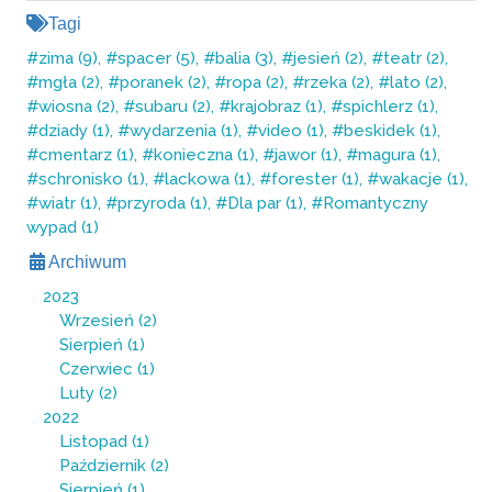
Tagi
zima (9)
spacer (5)
balia (3)
jesień (2)
teatr (2)
mgła (2)
poranek (2)
ropa (2)
rzeka (2)
lato (2)
wiosna (2)
subaru (2)
krajobraz (1)
spichlerz (1)
dziady (1)
wydarzenia (1)
video (1)
beskidek (1)
cmentarz (1)
konieczna (1)
jawor (1)
magura (1)
schronisko (1)
lackowa (1)
forester (1)
wakacje (1)
wiatr (1)
przyroda (1)
Dla par (1)
Romantyczny
wypad (1)
Archiwum
2023
Wrzesień
(2)
Sierpień
(1)
Czerwiec
(1)
Luty
(2)
2022
Listopad
(1)
Październik
(2)
Sierpień
(1)