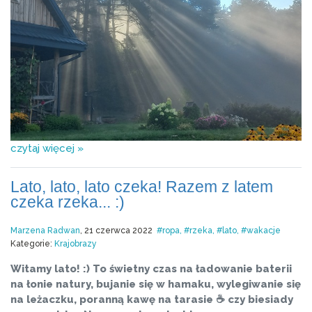
czytaj więcej »
Lato, lato, lato czeka! Razem z latem
czeka rzeka... :)
Marzena Radwan
, 21 czerwca 2022
ropa
rzeka
lato
wakacje
Kategorie:
Krajobrazy
Witamy lato! :) To świetny czas na ładowanie baterii
na łonie natury, bujanie się w hamaku, wylegiwanie się
na leżaczku, poranną kawę na tarasie ☕️ czy biesiady