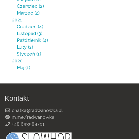
Czerwiec
(2)
Marzec
(2)
2021
Grudzień
(4)
Listopad
(3)
Październik
(4)
Luty
(2)
Styczeń
(1)
2020
Maj
(1)
Kontakt
chatka@radwanowka.pl
m.me/radwanowka
+48 693984701