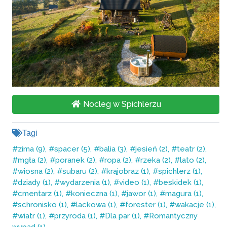
Nocleg w Spichlerzu
Tagi
zima (9)
spacer (5)
balia (3)
jesień (2)
teatr (2)
mgła (2)
poranek (2)
ropa (2)
rzeka (2)
lato (2)
wiosna (2)
subaru (2)
krajobraz (1)
spichlerz (1)
dziady (1)
wydarzenia (1)
video (1)
beskidek (1)
cmentarz (1)
konieczna (1)
jawor (1)
magura (1)
schronisko (1)
lackowa (1)
forester (1)
wakacje (1)
wiatr (1)
przyroda (1)
Dla par (1)
Romantyczny