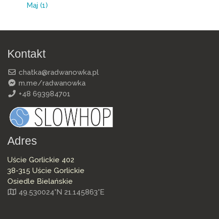
Maj
(1)
Kontakt
chatka@radwanowka.pl
m.me/radwanowka
+48 693984701
Adres
Uście Gorlickie 402
38-315 Uście Gorlickie
Osiedle Bielańskie
49.530024°N 21.145863°E