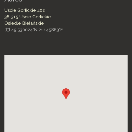
Uście Gorlickie 402
38-315 Uście Gorlickie
Osiedle Bielańskie
49.530024°N 21.145863°E