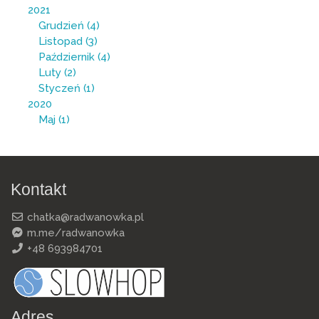
2021
Grudzień
(4)
Listopad
(3)
Październik
(4)
Luty
(2)
Styczeń
(1)
2020
Maj
(1)
Kontakt
chatka@radwanowka.pl
m.me/radwanowka
+48 693984701
Adres