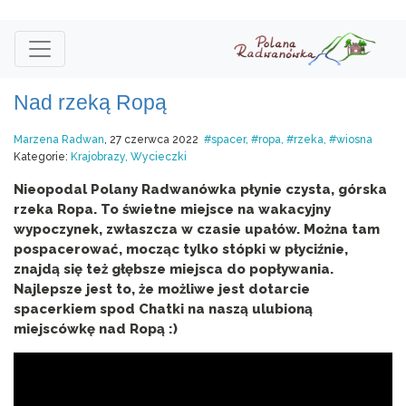
Nad rzeką Ropą
Marzena Radwan
, 27 czerwca 2022
spacer
ropa
rzeka
wiosna
Kategorie:
Krajobrazy
Wycieczki
Nieopodal Polany Radwanówka płynie czysta, górska
rzeka Ropa. To świetne miejsce na wakacyjny
wypoczynek, zwłaszcza w czasie upałów. Można tam
pospacerować, mocząc tylko stópki w płyciźnie,
znajdą się też głębsze miejsca do popływania.
Najlepsze jest to, że możliwe jest dotarcie
spacerkiem spod Chatki na naszą ulubioną
miejscówkę nad Ropą :)