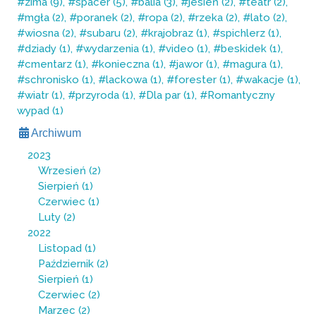
zima (9)
spacer (5)
balia (3)
jesień (2)
teatr (2)
mgła (2)
poranek (2)
ropa (2)
rzeka (2)
lato (2)
wiosna (2)
subaru (2)
krajobraz (1)
spichlerz (1)
dziady (1)
wydarzenia (1)
video (1)
beskidek (1)
cmentarz (1)
konieczna (1)
jawor (1)
magura (1)
schronisko (1)
lackowa (1)
forester (1)
wakacje (1)
wiatr (1)
przyroda (1)
Dla par (1)
Romantyczny
wypad (1)
Archiwum
2023
Wrzesień
(2)
Sierpień
(1)
Czerwiec
(1)
Luty
(2)
2022
Listopad
(1)
Październik
(2)
Sierpień
(1)
Czerwiec
(2)
Marzec
(2)