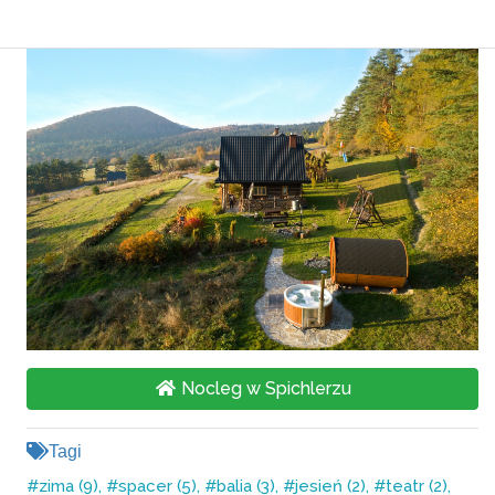
Nocleg w Spichlerzu
Tagi
zima (9)
spacer (5)
balia (3)
jesień (2)
teatr (2)