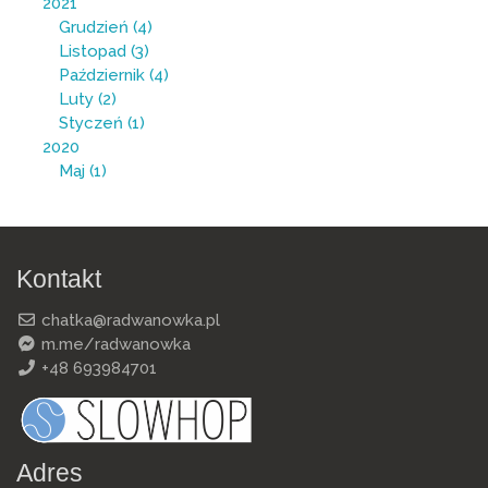
2021
Grudzień
(4)
Listopad
(3)
Październik
(4)
Luty
(2)
Styczeń
(1)
2020
Maj
(1)
Kontakt
chatka@radwanowka.pl
m.me/radwanowka
+48 693984701
Adres