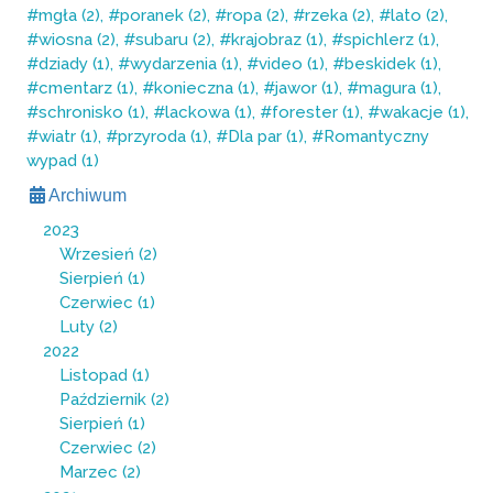
mgła (2)
poranek (2)
ropa (2)
rzeka (2)
lato (2)
wiosna (2)
subaru (2)
krajobraz (1)
spichlerz (1)
dziady (1)
wydarzenia (1)
video (1)
beskidek (1)
cmentarz (1)
konieczna (1)
jawor (1)
magura (1)
schronisko (1)
lackowa (1)
forester (1)
wakacje (1)
wiatr (1)
przyroda (1)
Dla par (1)
Romantyczny
wypad (1)
Archiwum
2023
Wrzesień
(2)
Sierpień
(1)
Czerwiec
(1)
Luty
(2)
2022
Listopad
(1)
Październik
(2)
Sierpień
(1)
Czerwiec
(2)
Marzec
(2)