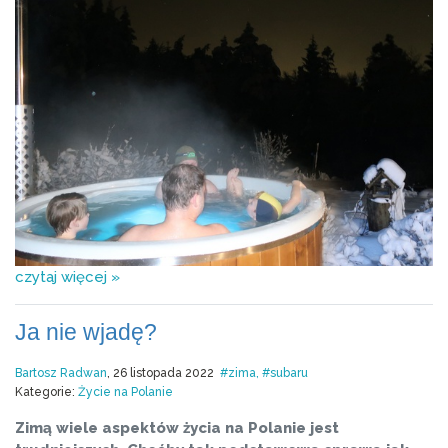
czytaj więcej »
Ja nie wjadę?
Bartosz Radwan
, 26 listopada 2022
zima
subaru
Kategorie:
Życie na Polanie
Zimą wiele aspektów życia na Polanie jest