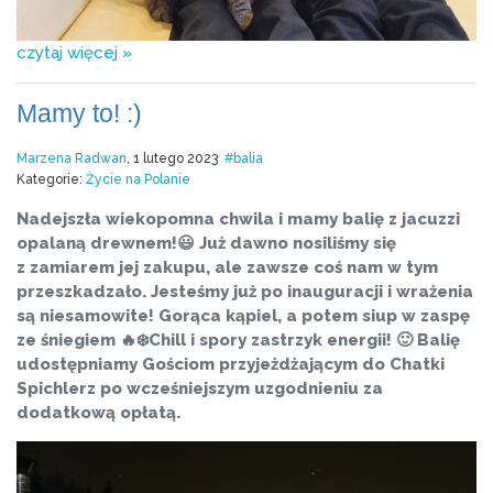
czytaj więcej »
Mamy to! :)
Marzena Radwan
, 1 lutego 2023
balia
Kategorie:
Życie na Polanie
Nadejszła wiekopomna chwila i mamy balię z jacuzzi
opalaną drewnem!😃 Już dawno nosiliśmy się
z zamiarem jej zakupu, ale zawsze coś nam w tym
przeszkadzało. Jesteśmy już po inauguracji i wrażenia
są niesamowite! Gorąca kąpiel, a potem siup w zaspę
ze śniegiem 🔥❄️Chill i spory zastrzyk energii! 🙂 Balię
udostępniamy Gościom przyjeżdżającym do Chatki
Spichlerz po wcześniejszym uzgodnieniu za
dodatkową opłatą.