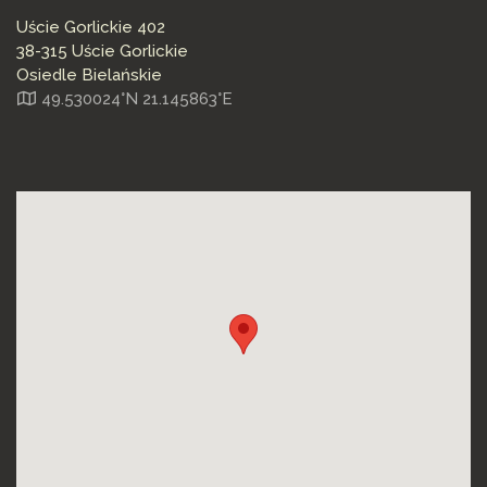
Uście Gorlickie 402
38-315 Uście Gorlickie
Osiedle Bielańskie
49.530024°N 21.145863°E